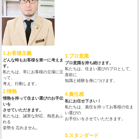
1.お客様主義
3.プロ意識
どんな時もお客様を第一に考えま
プロ意識を持ち続けます。
す。
私たちは、住まい選びのプロとして、
私たちは、常にお客様の立場に立
貪欲に
って、
知識と経験を身につけます。
考え、
行動します。
2.情熱
4.責任感
情熱を持って住まい選びのお手伝
私にお任せ下さい！
いを
私たちは、責任を持ってお客様の住ま
させて
いただきます。
い選びの
私たちは、誠実な対応、熱意あふ
お手伝いをさせていただきます。
れる
姿勢を
忘れません。
5.スタンダード