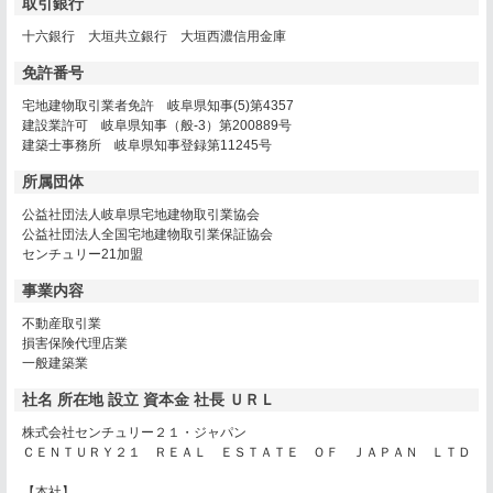
取引銀行
十六銀行 大垣共立銀行 大垣西濃信用金庫
免許番号
宅地建物取引業者免許 岐阜県知事(5)第4357
建設業許可 岐阜県知事（般-3）第200889号
建築士事務所 岐阜県知事登録第11245号
所属団体
公益社団法人岐阜県宅地建物取引業協会
公益社団法人全国宅地建物取引業保証協会
センチュリー21加盟
事業内容
不動産取引業
損害保険代理店業
一般建築業
社名
所在地
設立
資本金
社長
ＵＲＬ
株式会社センチュリー２１・ジャパン
ＣＥＮＴＵＲＹ２１ ＲＥＡＬ ＥＳＴＡＴＥ ＯＦ ＪＡＰＡＮ ＬＴＤ
【本社】