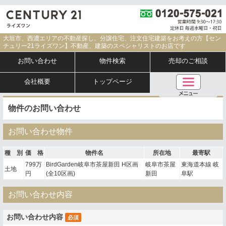
大垣市、西濃エリアの不動産探し、分譲住宅、注文住宅建築をお考えの方【セン
チュリー21ライズワン】不動産、建築のスペシャリストのお店です
お問い合わせ
物件検索
売却のご相談
会社概要
トップページ
物件のお問い合わせ
お問い合わせ物件
種 別
価 格
物件名
所在地
最寄駅
799万
BirdGarden岐阜市茶屋新田 H区画
岐阜市茶屋
東海道本線 岐
土地
円
(全10区画)
新田
阜駅
お問い合わせ内容
お問い合わせ内容
必須