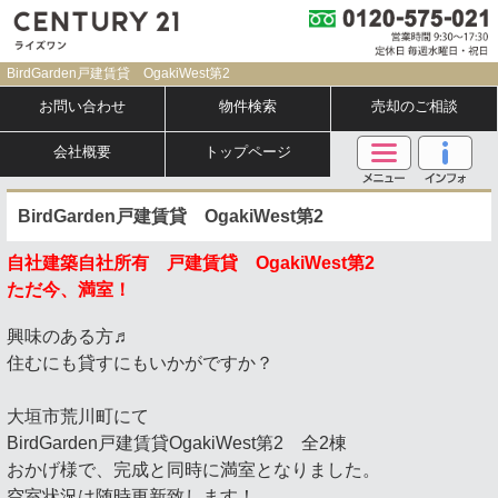
BirdGarden戸建賃貸 OgakiWest第2
お問い合わせ
物件検索
売却のご相談
会社概要
トップページ
BirdGarden戸建賃貸 OgakiWest第2
自社建築自社所有 戸建賃貸 OgakiWest第2
ただ今、満室！
興味のある方♬
住むにも貸すにもいかがですか？
大垣市荒川町にて
BirdGarden戸建賃貸OgakiWest第2 全2棟
おかげ様で、完成と同時に満室となりました。
空室状況は随時更新致します！