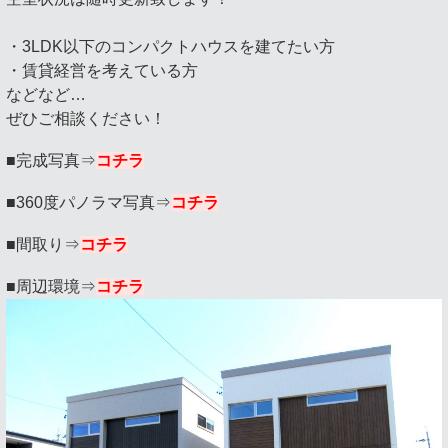
・3LDK以下のコンパクトハウスを建てたい方
・賃貸経営を考えている方
などなど…
ぜひご相談ください！
■完成写真⇒
コチラ
■360度パノラマ写真⇒
コチラ
■間取り⇒
コチラ
■周辺環境⇒
コチラ