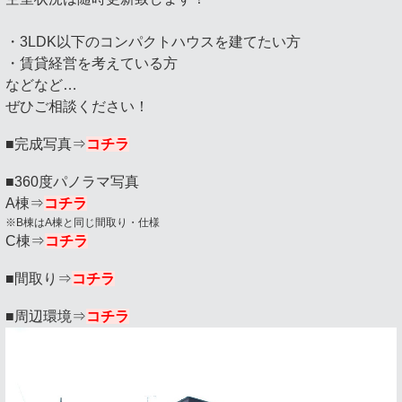
・3LDK以下のコンパクトハウスを建てたい方
・賃貸経営を考えている方
などなど…
ぜひご相談ください！
■完成写真⇒
コチラ
■360度パノラマ写真
A棟⇒
コチラ
※B棟はA棟と同じ間取り・仕様
C棟⇒
コチラ
■間取り⇒
コチラ
■周辺環境⇒
コチラ