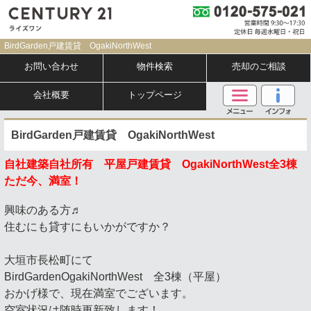
BirdGarden戸建賃貸 OgakiNorthWest
お問い合わせ
物件検索
売却のご相談
会社概要
トップページ
BirdGarden戸建賃貸 OgakiNorthWest
自社建築自社所有 平屋戸建賃貸 OgakiNorthWest全3棟
ただ今、満室！
興味のある方♬
住むにも貸すにもいかがですか？
大垣市長松町にて
BirdGardenOgakiNorthWest 全3棟（平屋）
おかげ様で、現在満室でございます。
空室状況は随時更新致します！