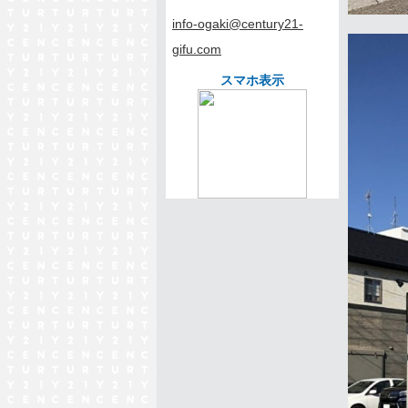
info-ogaki@century21-
gifu.com
スマホ表示