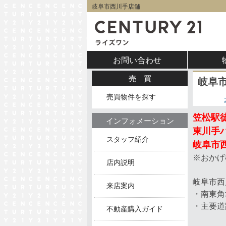
岐阜市西川手店舗
お問い合わせ
売買
岐阜
売買物件を探す
笠松駅徒
インフォメーション
東川手
スタッフ紹介
岐阜市
※おかげ
店内説明
岐阜市西
来店案内
・南東角
・主要道
不動産購入ガイド