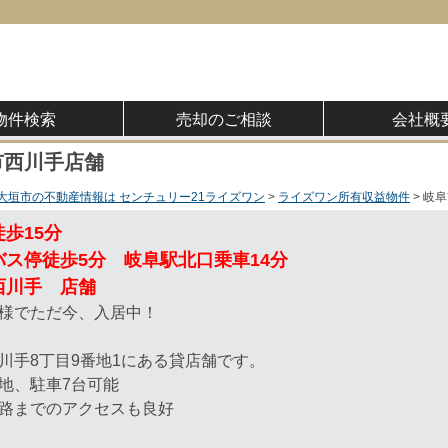
物件検索
売却のご相談
会社概
市西川手店舗
大垣市の不動産情報は センチュリー21ライズワン
ライズワン所有収益物件
岐阜
歩15分
バス停徒歩5分 岐阜駅北口乗車14分
西川手 店舗
様でただ今、入居中！
川手8丁目9番地1にある貸店舗です。
地、駐車7台可能
路までのアクセスも良好