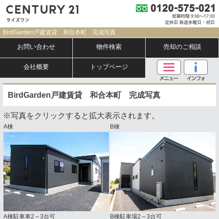
BirdGarden戸建賃貸 和合本町 完成写真
お問い合わせ
物件検索
売却のご相談
会社概要
トップページ
BirdGarden戸建賃貸 和合本町 完成写真
※写真をクリックすると拡大表示されます。
A棟
B棟
A棟駐車車2～3台可
B棟駐車場2～3台可