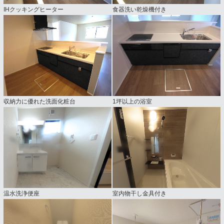
IHクッキングヒーター
食器洗い乾燥機付き
収納力に優れた洗面化粧台
1坪以上の浴室
温水洗浄便座
室内物干し金具付き