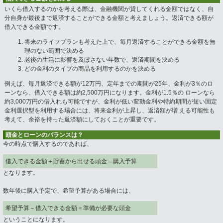
いくら借入するのかを考える際は、金融機関が貸してくれる金額ではなく、自
分自身が最後まで返済することができる金額と考えましょう。返済できる額が
借入できる金額です。
将来のライフプランも考えた上で、毎月返済することができる金額を無
理のない範囲で決める
老後の生活に影響を及ぼさない年数で、返済期間を決める
どの金利のタイプの商品を利用するのかを決める
例えば、毎月返済できる額が12万円、定年までの期間が25年、金利が3％のロ
ーンなら、借入できる額は約2,500万円になります。金利が1.5％の ローンなら
約3,000万円の借入れも可能ですが、金利が低い変動金利や特約期間が短い固定
金利選択型を利用する場合には、将来金利が上昇し、返済額が増 える可能性も
考えて、余裕を持った返済額にしておくことが重要です。
頭金とローンのバランスは？
今の時点で購入するのであれば、
借入できる金額＋貯蓄から出せる頭金＝購入予算
となります。
数年後に購入予定で、希望予算がある場合には、
希望予算－借入できる金額＝準備が必要な頭金
ということになります。