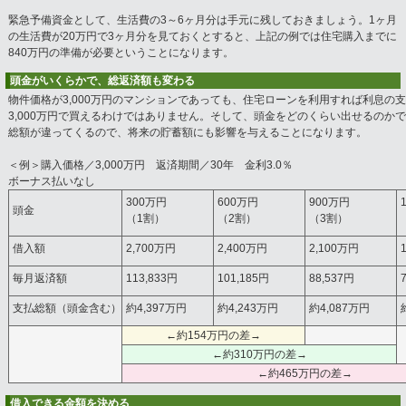
緊急予備資金として、生活費の3～6ヶ月分は手元に残しておきましょう。1ヶ月
の生活費が20万円で3ヶ月分を見ておくとすると、上記の例では住宅購入までに
840万円の準備が必要ということになります。
頭金がいくらかで、総返済額も変わる
物件価格が3,000万円のマンションであっても、住宅ローンを利用すれば利息の
3,000万円で買えるわけではありません。そして、頭金をどのくらい出せるのか
総額が違ってくるので、将来の貯蓄額にも影響を与えることになります。
＜例＞購入価格／3,000万円 返済期間／30年 金利3.0％
ボーナス払いなし
300万円
600万円
900万円
頭金
（1割）
（2割）
（3割）
借入額
2,700万円
2,400万円
2,100万円
毎月返済額
113,833円
101,185円
88,537円
支払総額（頭金含む）
約4,397万円
約4,243万円
約4,087万円
←約154万円の差→
←約310万円の差→
←約465万円の差→
借入できる金額を決める