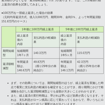
返済額が少なくなる「返済額軽減型」の2つがありま す。では、この2種類の繰
上返済の効果を試算してみましょう。
●100万円を一部繰上返済した場合の効果
（元利均等返済方式、借入3,000万円、期間30年、金利3％、よって年間返済額
151.8万円のケース）
1年後に100万円繰上返済
5年後に100万円繰上返済
繰上返済
繰上返済
支払利息の軽減効
支払利息の軽減効
後の
後の
果
果
内容
内容
期間短縮
短縮期間
短縮期間
140.3万円
115.0万円
型
1年7ヶ月
1年5ヶ月
年間返済
49.8万円
年間返済
42.3万円
返済額軽
額は、
（残り29年分の単
額は、
（残り25年分の単
減型
146.6万円
純合計）
146.1万円
純合計）
まず、その効果については、期間短縮型のほうが、繰上返済を実施した時
点で着実に支払利息の軽減分を確定することができ、残り期間にかけて軽
減幅を合計した返済額軽減型よりも金額が大きいことがわかります。
また、繰上返済の実行時期は、早ければ早いほど効果が高くなります。そ
れは、支払利息がローン残高に応じて変わってくるからで、早いうちにロ
ーン残高を減らせたほうに軍配があがるといえます。