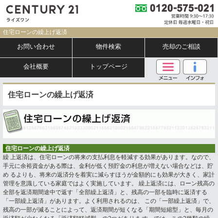
住宅ローンの繰上げ返済
お問い合わせ
物件検索
売却のご相談
会社概要
トップページ
住宅ローンの繰上げ返済
住宅ローンの繰上げ返済
繰 上返済は、住宅ローンの将来の支払利息を軽減する効果があります。なので、
手元に余裕資金がある際は、金利が低く預貯金の利息が増えない場合などは、貯
め るよりも、将来の返済分を着実に減らすほうが金額的にも効果が大きく、家計
管理を意識している家庭ではよく実施しています。 繰上返済には、ローン残高の
全部を返済期間途中で返す「全部繰上返済」と、残高の一部を臨時に返済する
「一部繰上返済」があります。よく利用されるのは、 この「一部繰上返済」で、
残高の一部が減ることによって、返済期間が短くなる「期間短縮型」と、毎月の