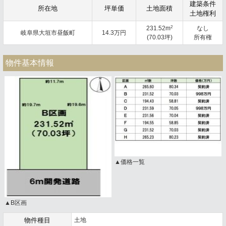
建築条件
所在地
坪単価
土地面積
土地権利
2
231.52m
なし
岐阜県大垣市昼飯町
14.3万円
(70.03坪)
所有権
物件基本情報
▲価格一覧
▲B区画
物件種目
土地