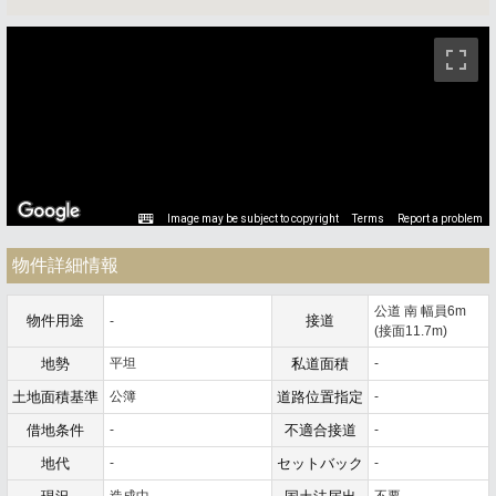
ストリートビュー未対応エリアです。
Image may be subject to copyright
Terms
Report a problem
物件詳細情報
公道 南 幅員6m
物件用途
接道
-
(接面11.7m)
地勢
平坦
私道面積
-
土地面積基準
公簿
道路位置指定
-
借地条件
-
不適合接道
-
地代
-
セットバック
-