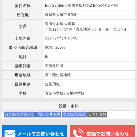
物件名称
BirdGarden大垣市昼飯町第2 B区画(全8区画)
所在地
岐阜県大垣市昼飯町
東海道本線 大垣駅
交通
バス19分 バス停「青墓地区センター前」 徒歩4分
2
土地面積
231.52m
(70.03坪)
建ぺい率/容積率
60% / 200%
地目
田
都市計画
市街化区域
用途地域
第一種住居地域
最適用途
住宅用地
学校
青墓小学校 / 赤坂中学校
設備・条件
ガス:個別プロパン
汚水:公共下水
水道:公営水道
日当り良好
メールでお問い合わせ