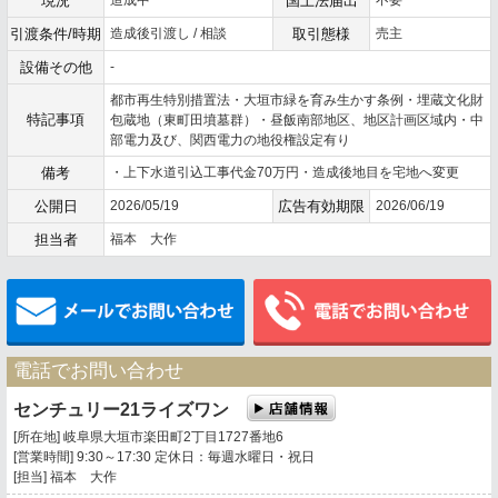
現況
造成中
国土法届出
不要
引渡条件/時期
造成後引渡し / 相談
取引態様
売主
設備その他
-
都市再生特別措置法・大垣市緑を育み生かす条例・埋蔵文化財
特記事項
包蔵地（東町田墳墓群）・昼飯南部地区、地区計画区域内・中
部電力及び、関西電力の地役権設定有り
備考
・上下水道引込工事代金70万円・造成後地目を宅地へ変更
公開日
2026/05/19
広告有効期限
2026/06/19
担当者
福本 大作
メールでお問い合わせ
電話でお問い合わせ
センチュリー21ライズワン
[所在地] 岐阜県大垣市楽田町2丁目1727番地6
[営業時間] 9:30～17:30 定休日：毎週水曜日・祝日
[担当] 福本 大作