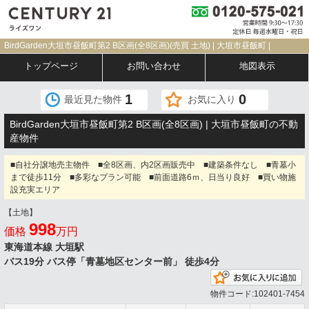
BirdGarden大垣市昼飯町第2 B区画(全8区画)(売買 土地) | 大垣市昼飯町 |
トップページ
お問い合わせ
地図表示
1
0
最近見た物件
お気に入り
BirdGarden大垣市昼飯町第2 B区画(全8区画) | 大垣市昼飯町の不動
産物件
■自社分譲地売主物件 ■全8区画、内2区画販売中 ■建築条件なし ■青墓小
まで徒歩11分 ■多彩なプラン可能 ■前面道路6ｍ、日当り良好 ■買い物施
設充実エリア
【土地】
998
価格
万円
東海道本線 大垣駅
バス19分 バス停「青墓地区センター前」 徒歩4分
物件コード:102401-7454