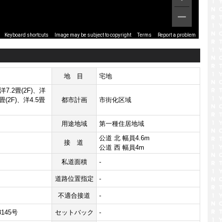
Image may be subject to copyright
Terms
Report a problem
Keyboard shortcuts
地目
宅地
、洋7.2畳(2F)、洋
2畳(2F)、洋4.5畳
都市計画
市街化区域
用途地域
第一種住居地域
公道 北 幅員4.6m
接道
公道 西 幅員4m
私道面積
-
道路位置指定
-
不適合接道
-
8145号
セットバック
-