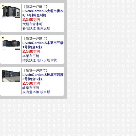
【新築一戸建て】
LiveleGarden.S大垣市青木
町 4号棟(全4棟)
2,580
万円
大垣市青木町
養老鉄道 東赤坂駅
【新築一戸建て】
LiveleGarden.S本巣市三橋
1号棟(全1棟)
2,580
万円
本巣市三橋
樽見鉄道 モレラ岐阜駅
【新築一戸建て】
LiveleGarden.S岐阜市河渡
3号棟(全5棟)
2,580
万円
岐阜市河渡
東海道本線 岐阜駅