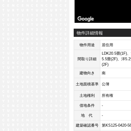
物件詳細情報
物件用途
居住用
LDK20.5畳(1F)
間取り詳細
5.5畳(2F)、洋5.
(2F)
建物向き
南
土地面積基準
公簿
土地権利
所有権
借地条件
-
地代
-
建築確認番号
第KS125-0420-5