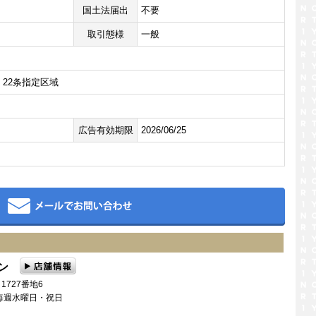
国土法届出
不要
取引態様
一般
22条指定区域
広告有効期限
2026/06/25
メール
ワン
1727番地6
日：毎週水曜日・祝日