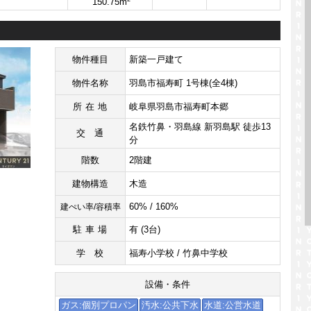
150.75m
物件種目
新築一戸建て
物件名称
羽島市福寿町 1号棟(全4棟)
所在地
岐阜県羽島市福寿町本郷
名鉄竹鼻・羽島線 新羽島駅 徒歩13
交通
分
階数
2階建
建物構造
木造
60% / 160%
建ぺい率/容積率
駐車場
有 (3台)
学校
福寿小学校 / 竹鼻中学校
設備・条件
ガス:個別プロパン
汚水:公共下水
水道:公営水道