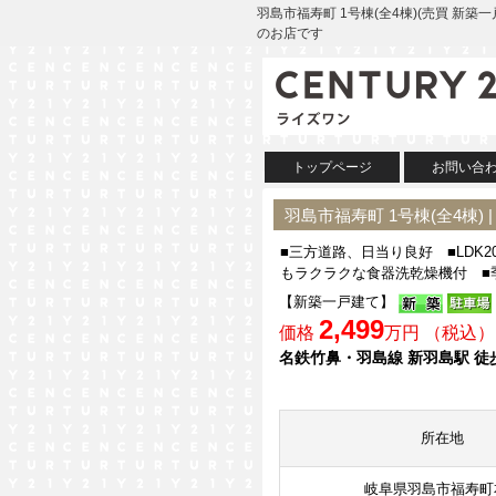
羽島市福寿町 1号棟(全4棟)(売買 新
のお店です
トップページ
お問い合
羽島市福寿町 1号棟(全4棟)
■三方道路、日当り良好 ■LDK
もラクラクな食器洗乾燥機付 ■
【新築一戸建て】
2,499
価格
万円 （税込）
名鉄竹鼻・羽島線 新羽島駅 徒
所在地
岐阜県羽島市福寿町