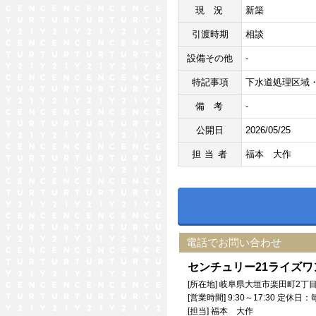
現況
新築
引渡時期
相談
設備その他
-
特記事項
下水道処理区域・
備考
-
公開日
2026/05/25
担当者
福本 大作
電話でお問い合わせ
センチュリー21ライズ
[所在地] 岐阜県大垣市楽田町2丁目
[営業時間] 9:30～17:30 定休
[担当] 福本 大作