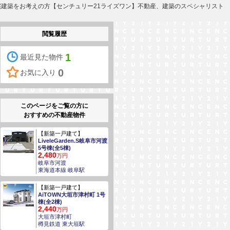
注文住宅建築をお考えの方【センチュリー21ライズワン】不動産、建築のスペシャリスト
閲覧履歴
1
最近見た物件
0
お気に入り
このページをご覧の方に
おすすめの不動産物件
【新築一戸建て】
LiveleGarden.S岐阜市河渡
5号棟(全5棟)
2,480
万円
岐阜市河渡
東海道本線 岐阜駅
【新築一戸建て】
AiTOWN大垣市津村町 1号
棟(全2棟)
2,440
万円
大垣市津村町
樽見鉄道 東大垣駅