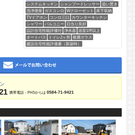
システムキッチン
シャンプードレッサー
追い焚き
洗浄便座
ガスコンロ
Wクローゼット
床下収納
TVドアホン
コンロ三口
カウンターキッチン
シャワー
バルコニー
日当り良好
設計住宅性能評価付
浄水器
浴室1坪以上
オートバス
トイレ2ヶ所
複層ガラス
建設住宅性能評価書（新築時）
メール
ワン
21
0584-71-9421
携帯電話・PHSからは