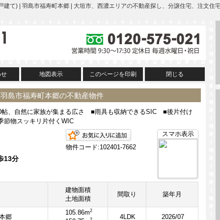
築一戸建て) | 羽島市福寿町本郷 | 大垣市、西濃エリアの不動産探し、分譲住宅、
わせ
地図表示
このページを印刷
閉じる
 | 羽島市福寿町本郷の不動産物件
20帖、自然に家族が集まる広さ ■雨具も収納できるSIC ■後片付け
季節物スッキリ片付くWIC
お気に入りに追加
スマホ表示
物件コード:102401-7662
歩13分
建物面積
間取り
築年月
土地面積
2
105.86m
本郷
4LDK
2026/07
2