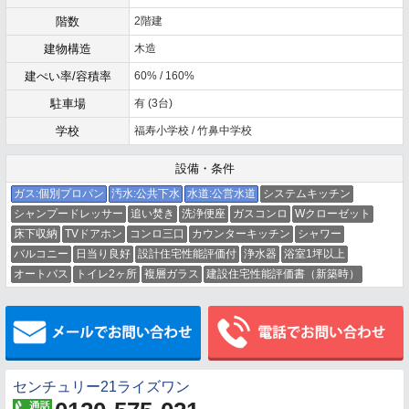
階数
2階建
建物構造
木造
建ぺい率/容積率
60% / 160%
駐車場
有 (3台)
学校
福寿小学校 / 竹鼻中学校
設備・条件
ガス:個別プロパン
汚水:公共下水
水道:公営水道
システムキッチン
シャンプードレッサー
追い焚き
洗浄便座
ガスコンロ
Wクローゼット
床下収納
TVドアホン
コンロ三口
カウンターキッチン
シャワー
バルコニー
日当り良好
設計住宅性能評価付
浄水器
浴室1坪以上
オートバス
トイレ2ヶ所
複層ガラス
建設住宅性能評価書（新築時）
メールでお問い合わせ
センチュリー21ライズワン