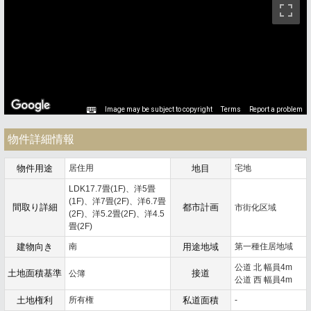
Image may be subject to copyright
Terms
Report a problem
物件詳細情報
物件用途
居住用
地目
宅地
LDK17.7畳(1F)、洋5畳
(1F)、洋7畳(2F)、洋6.7畳
間取り詳細
都市計画
市街化区域
(2F)、洋5.2畳(2F)、洋4.5
畳(2F)
建物向き
南
用途地域
第一種住居地域
公道 北 幅員4m
土地面積基準
接道
公簿
公道 西 幅員4m
土地権利
所有権
私道面積
-