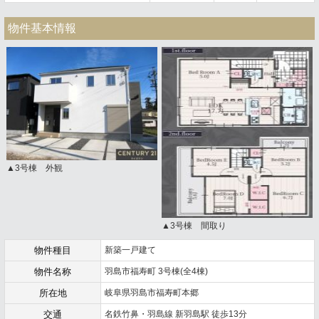
物件基本情報
▲3号棟 外観
▲3号棟 間取り
物件種目
新築一戸建て
物件名称
羽島市福寿町 3号棟(全4棟)
所在地
岐阜県羽島市福寿町本郷
交通
名鉄竹鼻・羽島線 新羽島駅 徒歩13分