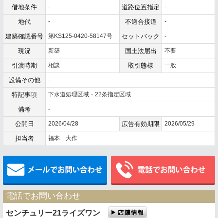
借地条件
-
道路位置指定
-
地代
-
不適合接道
-
建築確認番号
第KS125-0420-58147号
セットバック
-
現況
新築
国土法届出
不要
引渡時期
相談
取引態様
一般
設備その他
-
特記事項
下水道処理区域・22条指定区域
備考
-
公開日
2026/04/28
広告有効期限
2026/05/29
担当者
福本 大作
メールでお問い合わせ
電話でお問い合わせ
センチュリー21ライズワン