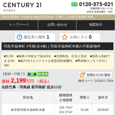
羽島市福寿町 3号棟(全4棟)(売買 新築一戸建て) | 羽島市福寿町本郷 |
トップページ
お問い合わせ
地図表示
1
0
最近見た物件
お気に入り
羽島市福寿町 3号棟(全4棟) | 羽島市福寿町本郷の不動産物件
■5LDK ■福寿小学校まで徒歩9分 ■北西角地、日当り良好 ■雨具も収納で
きるSIC ■後片付けもラクラクな食器洗乾燥機付 ■季節物スッキリ片付く
WIC
【新築一戸建て】
2,199
価格
万円 （税込）
物件コード:102401-7664
名鉄竹鼻・羽島線 新羽島駅 徒歩13分
建物面積
所在地
間取り
築年月
土地面積
2
104.74m
岐阜県羽島市福寿町本郷
5LDK
2026/05
2
161.57m