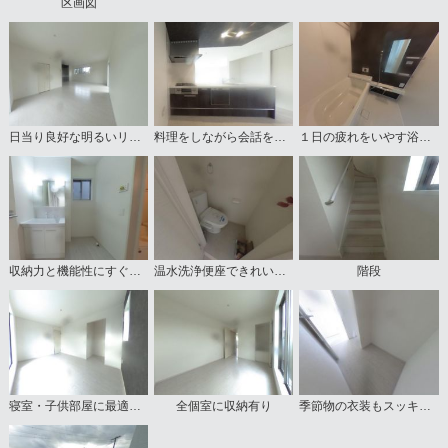
区画図
日当り良好な明るいリビング
料理をしながら会話を楽しめる対面キッチン
１日の疲れをいやす浴室は1坪以上
収納力と機能性にすぐれた洗面台
温水洗浄便座できれいさっぱり
階段
寝室・子供部屋に最適な明るい洋室
全個室に収納有り
季節物の衣装もスッキリ収納できるWIC