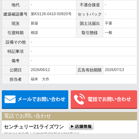
地代
-
不適合接道
-
建築確認番号
第KS126-0410-50920号
セットバック
-
現況
新築
国土法届出
不要
引渡時期
相談
取引態様
一般
設備その他
-
特記事項
-
備考
-
公開日
2026/06/12
広告有効期限
2026/07/13
担当者
福本 大作
メールでお問い合わせ
電話でお問い合わせ
センチュリー21ライズワン
[所在地] 岐阜県大垣市楽田町2丁目1727番地6