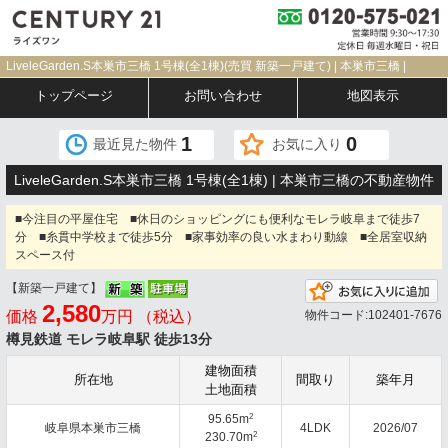
LiveleGarden.S本巣市三橋 1号棟(全1棟)(売買 新築一戸建て) | 本巣市三橋 |
トップページ
お問い合わせ
地図表示
1
0
最近見た物件
お気に入り
LiveleGarden.S本巣市三橋 1号棟(全1棟) | 本巣市三橋の不動産物件
■今注目の平屋住宅 ■休日のショッピングにも便利なモレラ岐阜まで徒歩7
分 ■糸貫中学校まで徒歩5分 ■家事効率の良い水まわり動線 ■全居室収納
スペース付
【新築一戸建て】
2,580
価格
万円 （税込）
物件コード:102401-7676
樽見鉄道 モレラ岐阜駅 徒歩13分
建物面積
所在地
間取り
築年月
土地面積
2
95.65m
岐阜県本巣市三橋
4LDK
2026/07
2
230.70m