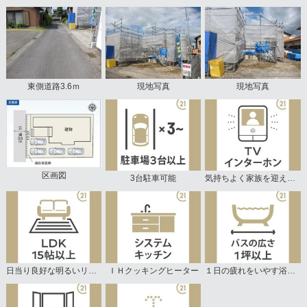
東側道路3.6ｍ
現地写真
現地写真
区画図
3台駐車可能
気持ちよく家族を迎えられる玄関収納付き
日当り良好な明るいリビング
ＩＨクッキングヒーター
１日の疲れをいやす浴室は1坪以上