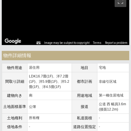
Image may be subject to copyright
Terms
Report a problem
物件詳細情報
物件用途
居住用
地目
宅地
LDK16.7畳(1F)、洋7.2畳
間取り詳細
都市計画
(1F)、洋5.9畳(1F)、洋5.2
非線引区域
畳(1F)、洋4.5畳(1F)
建物向き
南
用途地域
第一種住居地域
公道 西 幅員3.6m
土地面積基準
接道
公簿
(接面12.2m)
土地権利
所有権
私道面積
-
借地条件
-
道路位置指定
-