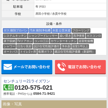
駐車場
有 (4台)
学校
席田小学校 / 糸貫中学校
設備・条件
ガス:個別プロパン
汚水:個別浄化槽
水道:公営水道
フローリング
システムキッチン
シャンプードレッサー
追い焚き
洗浄便座
ガスコンロ
床下収納
TVドアホン
コンロ三口
カウンターキッチン
浴室乾燥機
シャワー
日当り良好
設計住宅性能評価付
浄水器
浴室1坪以上
オートバス
トイレ2ヶ所
複層ガラス
建設住宅性能評価書（新築時）
メールでお問い合わせ
センチュリー21ライズワン
0120-575-021
0584-71-9421
携帯電話・PHSからは
画像・写真