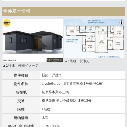
物件基本情報
▲1号棟 間取り
▲1号棟 外観イメージ
物件種目
新築一戸建て
物件名称
LiveleGarden.S本巣市三橋 1号棟(全1棟)
所在地
岐阜県本巣市三橋
交通
樽見鉄道 モレラ岐阜駅 徒歩13分
階数
1階建
建物構造
木造
建ぺい率/容積率
60% / 200%