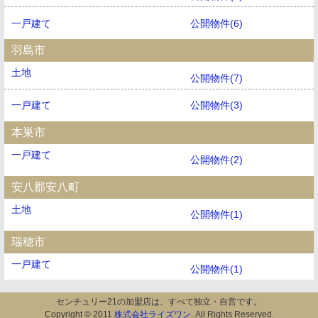
一戸建て
公開物件(6)
羽島市
土地
公開物件(7)
一戸建て
公開物件(3)
本巣市
一戸建て
公開物件(2)
安八郡安八町
土地
公開物件(1)
瑞穂市
一戸建て
公開物件(1)
センチュリー21の加盟店は、すべて独立・自営です。
Copyright © 2011
株式会社ライズワン
. All Rights Reserved.