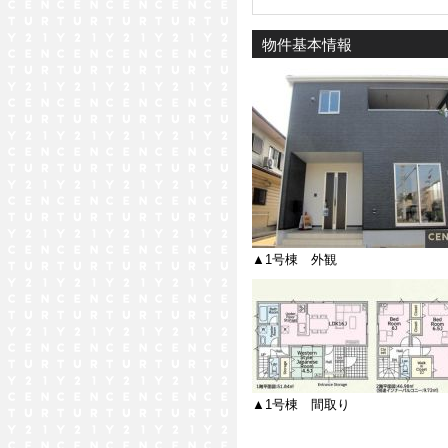
物件基本情報
▲1号棟 外観
▲1号棟 間取り