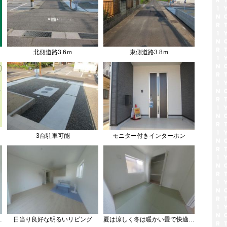
北側道路3.6ｍ
東側道路3.8ｍ
3台駐車可能
モニター付きインターホン
る玄関収納付き
日当り良好な明るいリビング
夏は涼しく冬は暖かい畳で快適生活