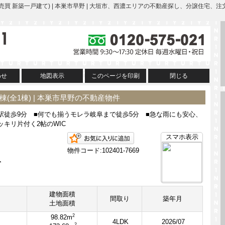
(全1棟)(売買 新築一戸建て) | 本巣市早野 | 大垣市、西濃エリアの不動産探し、
わせ
地図表示
このページを印刷
閉じる
 1号棟(全1棟) | 本巣市早野の不動産物件
駅徒歩9分 ■何でも揃うモレラ岐阜まで徒歩5分 ■急な雨にも安心、
キリ片付く2帖のWIC
お気に入りに追加
スマホ表示
物件コード:102401-7669
分
建物面積
間取り
築年月
土地面積
2
98.82m
4LDK
2026/07
2