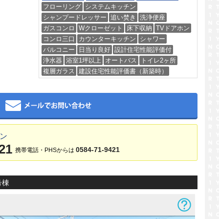
フローリング
システムキッチン
シャンプードレッサー
追い焚き
洗浄便座
ガスコンロ
Wクローゼット
床下収納
TVドアホン
コンロ三口
カウンターキッチン
シャワー
バルコニー
日当り良好
設計住宅性能評価付
浄水器
浴室1坪以上
オートバス
トイレ2ヶ所
複層ガラス
建設住宅性能評価書（新築時）
メール
ワン
21
0584-71-9421
携帯電話・PHSからは
号棟