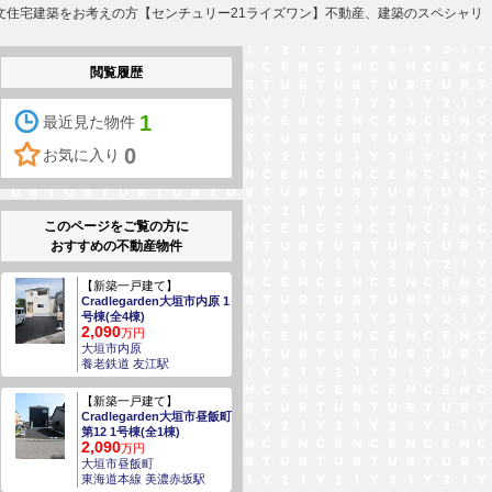
分譲住宅、注文住宅建築をお考えの方【センチュリー21ライズワン】不動産、建築のスペシャリ
閲覧履歴
1
最近見た物件
0
お気に入り
このページをご覧の方に
おすすめの不動産物件
【新築一戸建て】
Cradlegarden大垣市内原 1
号棟(全4棟)
2,090
万円
大垣市内原
養老鉄道 友江駅
【新築一戸建て】
Cradlegarden大垣市昼飯町
第12 1号棟(全1棟)
2,090
万円
大垣市昼飯町
東海道本線 美濃赤坂駅