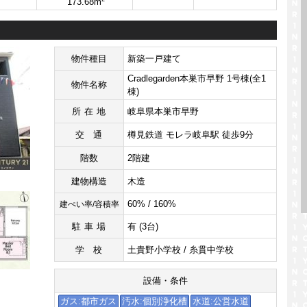
173.68m
物件種目
新築一戸建て
Cradlegarden本巣市早野 1号棟(全1
物件名称
棟)
所在地
岐阜県本巣市早野
交通
樽見鉄道 モレラ岐阜駅 徒歩9分
階数
2階建
建物構造
木造
60% / 160%
建ぺい率/容積率
駐車場
有 (3台)
学校
土貴野小学校 / 糸貫中学校
設備・条件
ガス:都市ガス
汚水:個別浄化槽
水道:公営水道