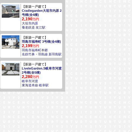
【新築一戸建て】
Cradlegarden大垣市内原 2
号棟(全4棟)
2,190
万円
大垣市内原
養老鉄道 友江駅
【新築一戸建て】
羽島市福寿町 3号棟(全4棟)
2,199
万円
羽島市福寿町本郷
名鉄竹鼻・羽島線 新羽島駅
【新築一戸建て】
LiveleGarden.S岐阜市河渡
2号棟(全5棟)
2,280
万円
岐阜市河渡
東海道本線 岐阜駅