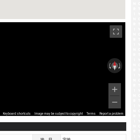
です。
Image may be subject to copyright
Terms
Report a problem
Keyboard shortcuts
地目
宅地