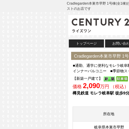
Cradlegarden本巣市早野 1号棟
ストのお店です
トップページ
お問い合
Cradlegarden本巣市早野
■通勤、通学に便利なモレラ岐阜
インナーバルコニー ■季節物スッ
【新築一戸建て】
2,090
価格
万円 （税込）
樽見鉄道 モレラ岐阜駅 徒歩9
所在地
岐阜県本巣市早野