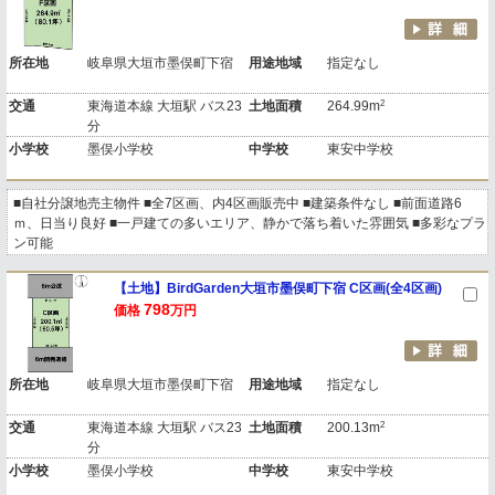
所在地
岐阜県大垣市墨俣町下宿
用途地域
指定なし
2
交通
東海道本線 大垣駅 バス23
土地面積
264.99m
分
小学校
墨俣小学校
中学校
東安中学校
■自社分譲地売主物件 ■全7区画、内4区画販売中 ■建築条件なし ■前面道路6
ｍ、日当り良好 ■一戸建ての多いエリア、静かで落ち着いた雰囲気 ■多彩なプラ
ン可能
【土地】BirdGarden大垣市墨俣町下宿 C区画(全4区画)
798
価格
万円
所在地
岐阜県大垣市墨俣町下宿
用途地域
指定なし
2
交通
東海道本線 大垣駅 バス23
土地面積
200.13m
分
小学校
墨俣小学校
中学校
東安中学校