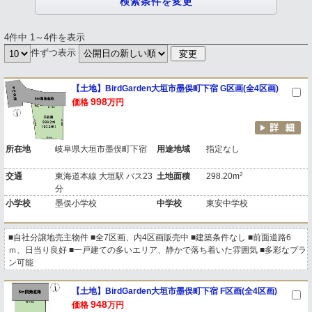
4件中 1～4件を表示
件ずつ表示
【土地】BirdGarden大垣市墨俣町下宿 G区画(全4区画)
998
価格
万円
所在地
岐阜県大垣市墨俣町下宿
用途地域
指定なし
2
交通
東海道本線 大垣駅 バス23
土地面積
298.20m
分
小学校
墨俣小学校
中学校
東安中学校
■自社分譲地売主物件 ■全7区画、内4区画販売中 ■建築条件なし ■前面道路6
ｍ、日当り良好 ■一戸建ての多いエリア、静かで落ち着いた雰囲気 ■多彩なプラ
ン可能
【土地】BirdGarden大垣市墨俣町下宿 F区画(全4区画)
948
価格
万円