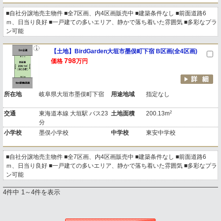
■自社分譲地売主物件 ■全7区画、内4区画販売中 ■建築条件なし ■前面道路6
ｍ、日当り良好 ■一戸建ての多いエリア、静かで落ち着いた雰囲気 ■多彩なプラ
ン可能
【土地】BirdGarden大垣市墨俣町下宿 B区画(全4区画)
798
価格
万円
所在地
岐阜県大垣市墨俣町下宿
用途地域
指定なし
2
交通
東海道本線 大垣駅 バス23
土地面積
200.13m
分
小学校
墨俣小学校
中学校
東安中学校
■自社分譲地売主物件 ■全7区画、内4区画販売中 ■建築条件なし ■前面道路6
ｍ、日当り良好 ■一戸建ての多いエリア、静かで落ち着いた雰囲気 ■多彩なプラ
ン可能
4件中 1～4件を表示