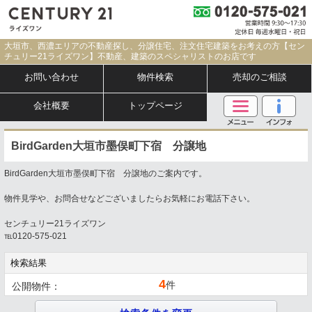
大垣市、西濃エリアの不動産探し、分譲住宅、注文住宅建築をお考えの方【セン
チュリー21ライズワン】不動産、建築のスペシャリストのお店です
お問い合わせ
物件検索
売却のご相談
会社概要
トップページ
BirdGarden大垣市墨俣町下宿 分譲地
BirdGarden大垣市墨俣町下宿 分譲地のご案内です。
物件見学や、お問合せなどございましたらお気軽にお電話下さい。
センチュリー21ライズワン
℡0120-575-021
検索結果
4
件
公開物件：