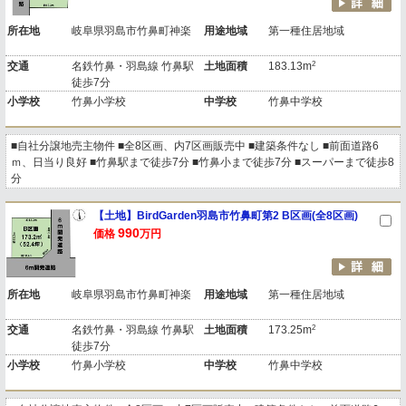
所在地
岐阜県羽島市竹鼻町神楽
用途地域
第一種住居地域
2
交通
名鉄竹鼻・羽島線 竹鼻駅
土地面積
183.13m
徒歩7分
小学校
竹鼻小学校
中学校
竹鼻中学校
■自社分譲地売主物件 ■全8区画、内7区画販売中 ■建築条件なし ■前面道路6
ｍ、日当り良好 ■竹鼻駅まで徒歩7分 ■竹鼻小まで徒歩7分 ■スーパーまで徒歩8
分
【土地】BirdGarden羽島市竹鼻町第2 B区画(全8区画)
990
価格
万円
所在地
岐阜県羽島市竹鼻町神楽
用途地域
第一種住居地域
2
交通
名鉄竹鼻・羽島線 竹鼻駅
土地面積
173.25m
徒歩7分
小学校
竹鼻小学校
中学校
竹鼻中学校