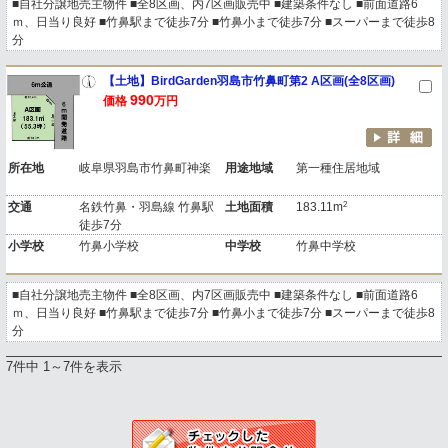
■自社分譲地売主物件 ■全8区画、内7区画販売中 ■建築条件なし ■前面道路6
ｍ、日当り良好 ■竹鼻駅まで徒歩7分 ■竹鼻小まで徒歩7分 ■スーパーまで徒歩8
分
【土地】BirdGarden羽島市竹鼻町第2 A区画(全8区画)
990
価格
万円
所在地
岐阜県羽島市竹鼻町神楽
用途地域
第一種住居地域
2
交通
名鉄竹鼻・羽島線 竹鼻駅
土地面積
183.11m
徒歩7分
小学校
竹鼻小学校
中学校
竹鼻中学校
■自社分譲地売主物件 ■全8区画、内7区画販売中 ■建築条件なし ■前面道路6
ｍ、日当り良好 ■竹鼻駅まで徒歩7分 ■竹鼻小まで徒歩7分 ■スーパーまで徒歩8
分
7件中 1～7件を表示