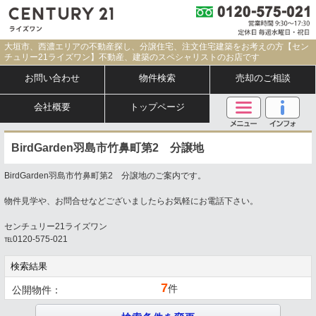
大垣市、西濃エリアの不動産探し、分譲住宅、注文住宅建築をお考えの方【セン
チュリー21ライズワン】不動産、建築のスペシャリストのお店です
お問い合わせ
物件検索
売却のご相談
会社概要
トップページ
BirdGarden羽島市竹鼻町第2 分譲地
BirdGarden羽島市竹鼻町第2 分譲地のご案内です。
物件見学や、お問合せなどございましたらお気軽にお電話下さい。
センチュリー21ライズワン
℡0120-575-021
検索結果
7
件
公開物件：