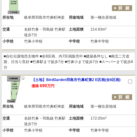
所在地
岐阜県羽島市竹鼻町神楽
用途地域
第一種住居地域
2
交通
名鉄竹鼻・羽島線 竹鼻駅
土地面積
214.93m
徒歩7分
小学校
竹鼻小学校
中学校
竹鼻中学校
■自社分譲地売主物件 ■全8区画、内7区画販売中 ■建築条件なし ■南北二方道
路、日当り良好 ■竹鼻駅まで徒歩7分 ■竹鼻小まで徒歩7分 ■スーパーまで徒歩8
分
【土地】BirdGarden羽島市竹鼻町第2 E区画(全8区画)
690
価格
万円
所在地
岐阜県羽島市竹鼻町神楽
用途地域
第一種住居地域
2
交通
名鉄竹鼻・羽島線 竹鼻駅
土地面積
172.05m
徒歩7分
小学校
竹鼻小学校
中学校
竹鼻中学校