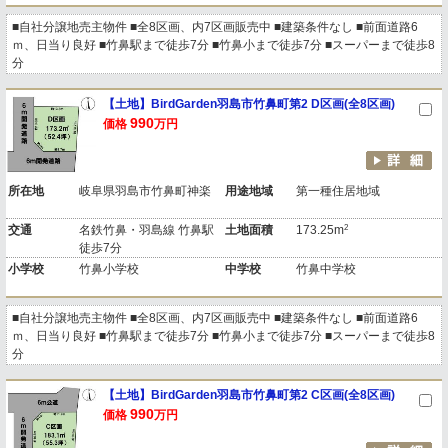
■自社分譲地売主物件 ■全8区画、内7区画販売中 ■建築条件なし ■前面道路6
ｍ、日当り良好 ■竹鼻駅まで徒歩7分 ■竹鼻小まで徒歩7分 ■スーパーまで徒歩8
分
【土地】BirdGarden羽島市竹鼻町第2 D区画(全8区画)
990
価格
万円
所在地
岐阜県羽島市竹鼻町神楽
用途地域
第一種住居地域
2
交通
名鉄竹鼻・羽島線 竹鼻駅
土地面積
173.25m
徒歩7分
小学校
竹鼻小学校
中学校
竹鼻中学校
■自社分譲地売主物件 ■全8区画、内7区画販売中 ■建築条件なし ■前面道路6
ｍ、日当り良好 ■竹鼻駅まで徒歩7分 ■竹鼻小まで徒歩7分 ■スーパーまで徒歩8
分
【土地】BirdGarden羽島市竹鼻町第2 C区画(全8区画)
990
価格
万円