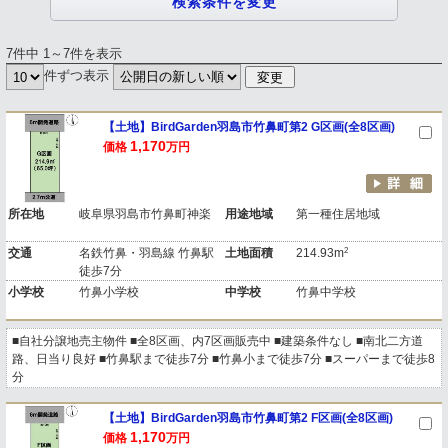
7件中 1～7件を表示
件ずつ表示
【土地】BirdGarden羽島市竹鼻町第2 G区画(全8区画)
1,170
価格
万円
所在地
岐阜県羽島市竹鼻町神楽
用途地域
第一種住居地域
2
交通
名鉄竹鼻・羽島線 竹鼻駅
土地面積
214.93m
徒歩7分
小学校
竹鼻小学校
中学校
竹鼻中学校
■自社分譲地売主物件 ■全8区画、内7区画販売中 ■建築条件なし ■南北二方道
路、日当り良好 ■竹鼻駅まで徒歩7分 ■竹鼻小まで徒歩7分 ■スーパーまで徒歩8
分
【土地】BirdGarden羽島市竹鼻町第2 F区画(全8区画)
1,170
価格
万円