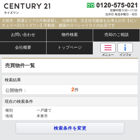
大垣市、西濃エリアの不動産探し、分譲住宅、注文住宅建築をお考えの方【セン
チュリー21ライズワン】不動産、建築のスペシャリストのお店です
お問い合わせ
物件検索
売却のご相談
会社概要
トップページ
売買物件一覧
検索結果
2
件
公開物件：
現在の検索条件
種別
一戸建て
地域
本巣市