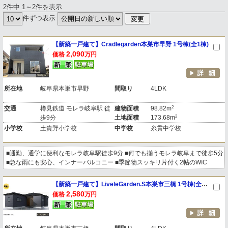
2件中 1～2件を表示
件ずつ表示
【新築一戸建て】Cradlegarden本巣市早野 1号棟(全1棟)
2,090
価格
万円
所在地
岐阜県本巣市早野
間取り
4LDK
2
交通
樽見鉄道 モレラ岐阜駅 徒
建物面積
98.82m
2
歩9分
土地面積
173.68m
小学校
土貴野小学校
中学校
糸貫中学校
■通勤、通学に便利なモレラ岐阜駅徒歩9分 ■何でも揃うモレラ岐阜まで徒歩5分
■急な雨にも安心、インナーバルコニー ■季節物スッキリ片付く2帖のWIC
【新築一戸建て】LiveleGarden.S本巣市三橋 1号棟(全1棟)
2,580
価格
万円