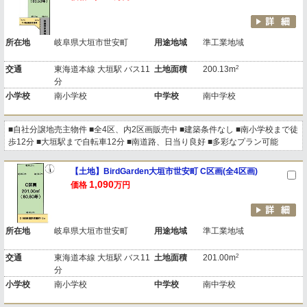
所在地
岐阜県大垣市世安町
用途地域
準工業地域
2
交通
東海道本線 大垣駅 バス11
土地面積
200.13m
分
小学校
南小学校
中学校
南中学校
■自社分譲地売主物件 ■全4区、内2区画販売中 ■建築条件なし ■南小学校まで徒
歩12分 ■大垣駅まで自転車12分 ■南道路、日当り良好 ■多彩なプラン可能
【土地】BirdGarden大垣市世安町 C区画(全4区画)
1,090
価格
万円
所在地
岐阜県大垣市世安町
用途地域
準工業地域
2
交通
東海道本線 大垣駅 バス11
土地面積
201.00m
分
小学校
南小学校
中学校
南中学校