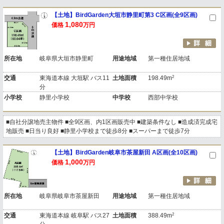
【土地】BirdGarden大垣市静里町第3 C区画(全9区画)
1,080
価格
万円
所在地
岐阜県大垣市静里町
用途地域
第一種住居地域
2
交通
東海道本線 大垣駅 バス11
土地面積
198.49m
分
小学校
静里小学校
中学校
西部中学校
■自社分譲地売主物件 ■全9区画、内1区画販売中 ■建築条件なし ■造成済完成宅
地販売 ■日当り良好 ■静里小学校まで徒歩8分 ■スーパーまで徒歩7分
【土地】BirdGarden岐阜市茶屋新田 A区画(全10区画)
1,000
価格
万円
所在地
岐阜県岐阜市茶屋新田
用途地域
第一種住居地域
2
交通
東海道本線 岐阜駅 バス27
土地面積
388.49m