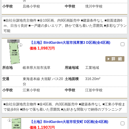
分
小学校
且格小学校
中学校
境川中学校
■自社分譲地売主物件 ■全10区画、内9区画販売中 ■建築条件なし ■前面道路6
ｍ、日当り良好 ■一戸建の多いエリア、静かで落ち着いた雰囲気 ■多彩なプラン
可能
【土地】BirdGarden大垣市浅草第3 D区画(全4区画)
1,098
価格
万円
所在地
岐阜県大垣市浅草
用途地域
工業地域
2
交通
東海道本線 大垣駅 バス20
土地面積
316.20m
分
小学校
江東小学校
中学校
江並中学校
■自社分譲地売主物件 ■全4区画、内3区画販売中 ■建築条件なし ■江東小学校ま
で徒歩8分 ■静かで落ち着いた雰囲気 ■お好きな間取りで納得のプランニング
【土地】BirdGarden大垣市世安町 D区画(全4区画)
1,190
価格
万円