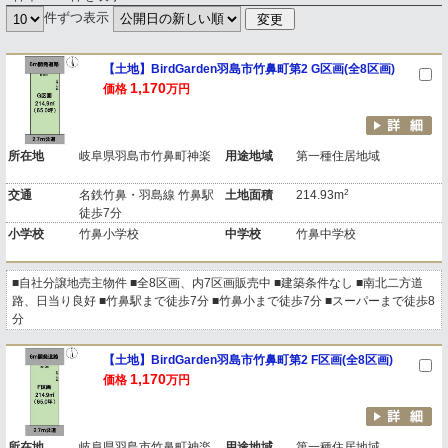
件ずつ表示
【土地】BirdGarden羽島市竹鼻町第2 G区画(全8区画)
1,170
価格
万円
所在地
岐阜県羽島市竹鼻町神楽
用途地域
第一種住居地域
2
交通
名鉄竹鼻・羽島線 竹鼻駅
土地面積
214.93m
徒歩7分
小学校
竹鼻小学校
中学校
竹鼻中学校
■自社分譲地売主物件 ■全8区画、内7区画販売中 ■建築条件なし ■南北二方道
路、日当り良好 ■竹鼻駅まで徒歩7分 ■竹鼻小まで徒歩7分 ■スーパーまで徒歩8
分
【土地】BirdGarden羽島市竹鼻町第2 F区画(全8区画)
1,170
価格
万円
所在地
岐阜県羽島市竹鼻町神楽
用途地域
第一種住居地域