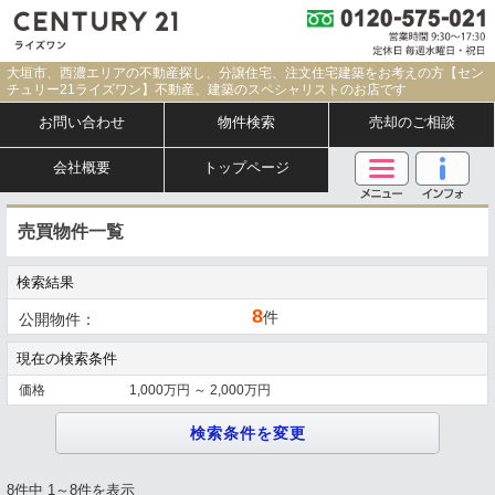
大垣市、西濃エリアの不動産探し、分譲住宅、注文住宅建築をお考えの方【セン
チュリー21ライズワン】不動産、建築のスペシャリストのお店です
お問い合わせ
物件検索
売却のご相談
会社概要
トップページ
売買物件一覧
検索結果
8
件
公開物件：
現在の検索条件
価格
1,000万円 ～ 2,000万円
8件中 1～8件を表示