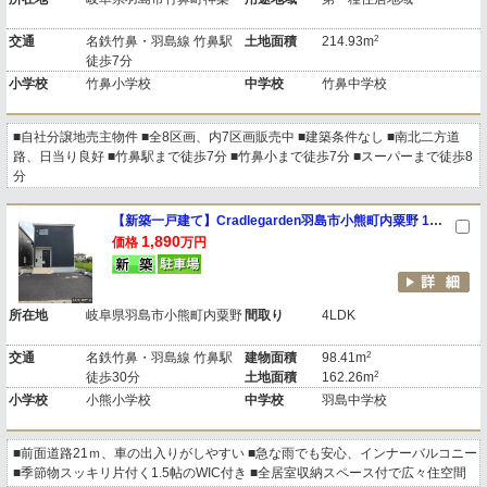
2
交通
名鉄竹鼻・羽島線 竹鼻駅
土地面積
214.93m
徒歩7分
小学校
竹鼻小学校
中学校
竹鼻中学校
■自社分譲地売主物件 ■全8区画、内7区画販売中 ■建築条件なし ■南北二方道
路、日当り良好 ■竹鼻駅まで徒歩7分 ■竹鼻小まで徒歩7分 ■スーパーまで徒歩8
分
【新築一戸建て】Cradlegarden羽島市小熊町内粟野 1号棟
1,890
価格
万円
所在地
岐阜県羽島市小熊町内粟野
間取り
4LDK
2
交通
名鉄竹鼻・羽島線 竹鼻駅
建物面積
98.41m
2
徒歩30分
土地面積
162.26m
小学校
小熊小学校
中学校
羽島中学校
■前面道路21ｍ、車の出入りがしやすい ■急な雨でも安心、インナーバルコニー
■季節物スッキリ片付く1.5帖のWIC付き ■全居室収納スペース付で広々住空間