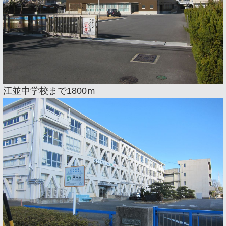
江並中学校まで1800ｍ