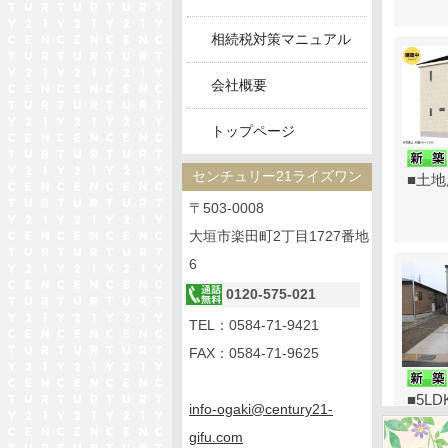
売主物
ありが
相続税対策マニュアル
2026/04
会社概要
売主物
ありが
トップページ
2026/03
売主物
センチュリー21ライズワン
■土地
ありが
〒503-0008
2026/03
大垣市楽田町2丁目1727番地
売主物
6
ありが
0120-575-021
2026/02
TEL：
0584-71-9421
【NE
FAX：0584-71-9625
全10
2026/02
■5L
info-ogaki@century21-
【NE
gifu.com
全8区