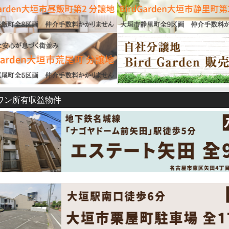
室南向き、日当り良好 ■家事効率の良い水まわり動線 ■季節物も...
件
BirdGarden大垣市開発町第3
B区画 ご契約！
第3全て完売致しました。ありがとうございました。
詳細を見る
/07
件
BirdGarden大垣市静里町第3
D区画 ご契約！
【新築一戸建て】
AiTOWN大垣市本今4丁目 1号棟(全
とうございました♬残り3区画！
価格
2,790
万円
大垣市本今
/02
養老鉄道 美濃青柳駅 徒歩12分
】
名古屋市東区矢田 共同住宅
全9戸
ワン所有収益物件
コチラ
市東区矢田の共同住宅を取得しました！詳細は⇒
道路6ｍ、北東角地。日当り良好 ■買い物施設充実エリア ■カッ...
/04
詳細を見る
築・所有
BirdGarden戸建賃貸「OgakiNorthWest」
全3棟平屋
様で満室となりました。ありがとうございました。
【新築一戸建て】
LiveleGarden.S大垣市青木町 1号
/01
価格
2,380
万円
築・所有
BirdGarden戸建賃貸「津村町」
全5棟
大垣市青木町
様で満室となりました。ありがとうございました。
養老鉄道 東赤坂駅 徒歩7分
/22
】
大垣市栗屋町駐車場 全17台
坂駅まで徒歩7分 ■赤坂小学校まで徒歩8分 ■家事効率の良い水...