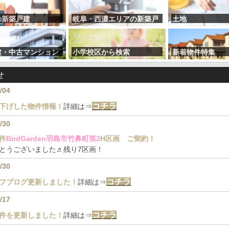
の新築戸建
岐阜・西濃エリアの新築戸
土地
建
建・中古マンション
小学校区から検索
新着物件特集
せ
/04
コチラ
下げした物件情報！
詳細は⇒
/30
件
BirdGarden羽島市竹鼻町第2
H区画 ご契約！
とうございました♬残り7区画！
/30
コチラ
フブログ更新しました！
詳細は⇒
/17
コチラ
件を更新しました！
詳細は⇒