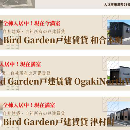
コチラ
栗屋町26番駐車場用地を取得しました！詳細は⇒
詳細を見る
/28
件
BirdGarden大垣市昼飯町第2
E区画 ご契約！
【新築一戸建て】
AiTOWN大垣市津村町 1号棟(全2棟
とうございました♬残り4区画！
価格
2,440
万円
/27
大垣市津村町
樽見鉄道 東大垣駅 徒歩19分
件
BirdGarden安八町西結
A区画 ご契約！
西結全て完売致しました。ありがとうございました。
/15
南道路、日当り良好 ■全居室南向き ■まとめ買い派に嬉しい、パ...
件
BirdGarden大垣市昼飯町第2
A区画 ご契約！
詳細を見る
とうございました♬残り5区画！
/30
W】
売主宅地分譲
BirdGarden大垣市世安町
コチラ
画、販売開始しました！詳細は⇒
/30
W】
売主住宅用地
BirdGarden大垣市長松町石田
コチラ
画、販売開始しました！詳細は⇒