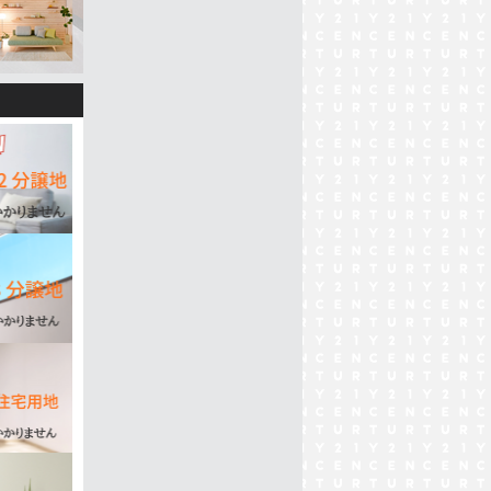
 1号棟
4棟)