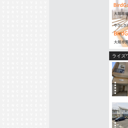
■全居
売主物
開発町
2025/10
売主物
ありが
2025/10
【駅近
ライズ
名古屋
■前面
2025/09
自社建
おかげ
2025/09
自社建
おかげ
2025/08
【駅近
■東赤