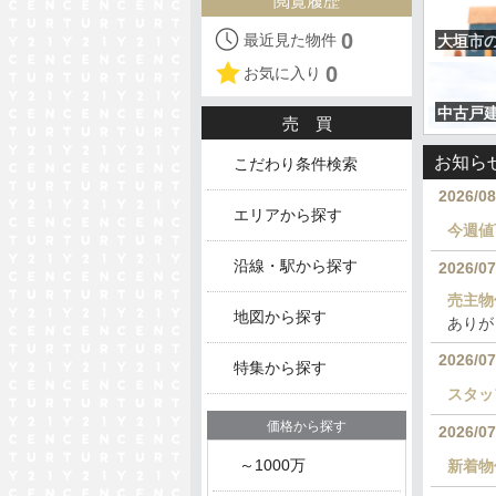
閲覧履歴
0
最近見た物件
大垣市
0
お気に入り
中古戸
売買
お知ら
こだわり条件検索
2026/08
エリアから探す
今週値
沿線・駅から探す
2026/07
売主物
地図から探す
ありが
2026/07
特集から探す
スタッ
価格から探す
2026/07
～1000万
新着物