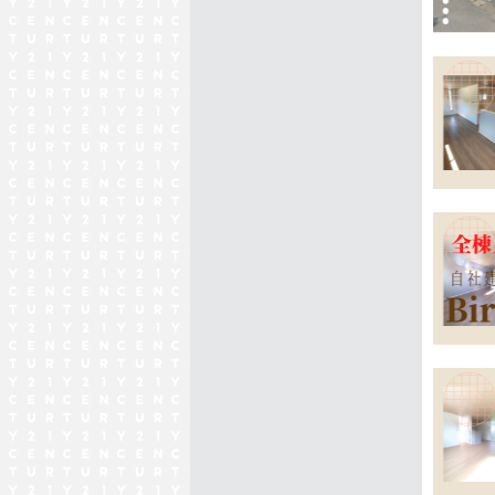
大垣市
2025/07
売主物
ありが
2025/07
売主物
安八町
2025/07
■前面
売主物
ありが
2025/06
【NE
全4区
2025/06
【NE
全1区