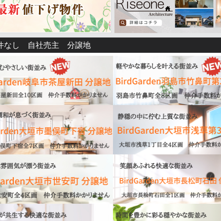
/24
【新築一戸建て】
Cradlegarden羽島市小熊町内粟野
価格
1,890
万円
件
BirdGarden大垣市浅草第3
C区画 ご契約！
羽島市小熊町内粟野
とうございました♬残り3区画！
件なし 自社売主 分譲地
名鉄竹鼻・羽島線 竹鼻駅 徒歩30分
/02
件
BirdGarden大垣市昼飯町第2
H区画 ご契約！
とうございました♬残り3区画！
/23
道路21ｍ、車の出入りがしやすい ■急な雨でも安心、インナーバ...
W】
売主宅地分譲
BirdGarden大垣市墨俣町下宿
詳細を見る
コチラ
画、販売開始しました！詳細は⇒
/16
【新築一戸建て】
Cradlegarden大垣市内原 1号棟(全
コチラ
価格
2,090
万円
岐阜新聞に掲載されました！
詳細は⇒
大垣市内原
/31
養老鉄道 友江駅
W】
売主宅地分譲
BirdGarden大垣市浅草第3
コチラ
画、販売開始しました！詳細は⇒
/30