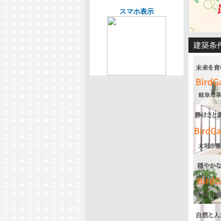
スマホ表示
2026/02
売主物
ありが
建築条
2026/02
売主物
ありが
2025/12
■前面
【NE
全7区
2025/12
弊社が
2025/10
【NE
全4区
2025/10