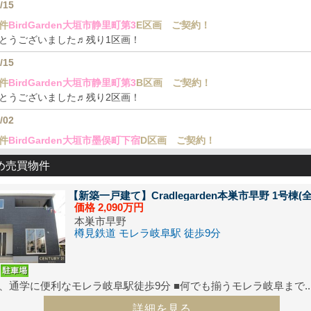
/15
件
BirdGarden大垣市静里町第3
E区画 ご契約！
とうございました♬残り1区画！
/15
件
BirdGarden大垣市静里町第3
B区画 ご契約！
とうございました♬残り2区画！
/02
件
BirdGarden大垣市墨俣町下宿
D区画 ご契約！
とうございました♬残り4区画！
め売買物件
/25
【新築一戸建て】
Cradlegarden本巣市早野 1号棟(全
件
BirdGarden大垣市墨俣町下宿
E区画 ご契約！
価格
2,090
万円
とうございました♬残り5区画！
本巣市早野
樽見鉄道 モレラ岐阜駅 徒歩9分
/11
築・所有
BirdGarden戸建賃貸「和合本町」
全2棟平屋
様で完成と同時に満室となりました。ありがとうございました。
、通学に便利なモレラ岐阜駅徒歩9分 ■何でも揃うモレラ岐阜まで..
/11
詳細を見る