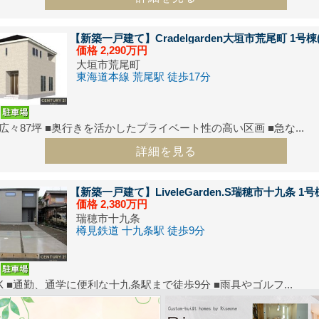
件
BirdGarden大垣市墨俣町下宿
A区画 ご契約！
とうございました♬残り6区画！
【新築一戸建て】
Cradelgarden大垣市荒尾町 1号棟
/13
価格
2,290
万円
件
BirdGarden岐阜市茶屋新田
D区画 ご契約！
大垣市荒尾町
とうございました♬残り9区画！
東海道本線 荒尾駅 徒歩17分
/10
件
BirdGarden大垣市世安町
A区画 ご契約！
広々87坪 ■奥行きを活かしたプライベート性の高い区画 ■急な...
とうございました♬残り2区画！
詳細を見る
/02
件
BirdGarden大垣市昼飯町第2
F区画 ご契約！
【新築一戸建て】
LiveleGarden.S瑞穂市十九条 1号
とうございました♬残り2区画！
価格
2,380
万円
瑞穂市十九条
/27
樽見鉄道 十九条駅 徒歩9分
W】
売主宅地分譲
BirdGarden岐阜市茶屋新田
コチラ
区画、販売開始しました！詳細は⇒
/27
DK ■通勤、通学に便利な十九条駅まで徒歩9分 ■雨具やゴルフ...
W】
売主宅地分譲
BirdGarden羽島市竹鼻町第2
詳細を見る
コチラ
画、販売開始しました！詳細は⇒